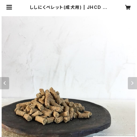
ししにくペレット(成犬用) | JHCD 日
本狩猟文化開発