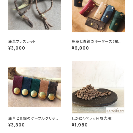
鹿革ブレスレット
鹿革と真鍮のキーケース（振り
出し式）
¥3,000
¥6,000
鹿革と真鍮のケーブルクリップ
しかにくペレット(成犬用)
（5色セット）
¥3,300
¥1,980