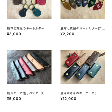
鹿革と真鍮のキーホルダー
鹿革と真鍮のキーホルダー(ブラ
ンドロゴ入り)
¥3,000
¥2,200
鹿革の一本差しペンケース
鹿革＆猪革のキーケース（三つ
折り式）
¥5,000
¥12,000