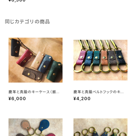
同じカテゴリの商品
鹿革と真鍮のキーケース（振り
鹿革と真鍮ベルトフックのキー
出し式）
ホルダー
¥6,000
¥4,200