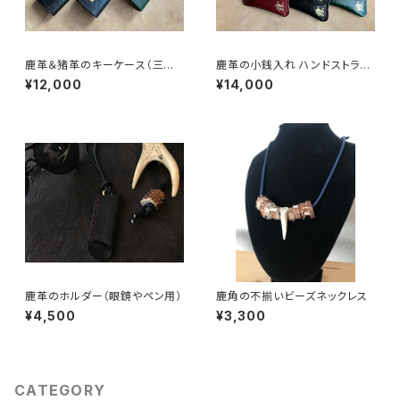
鹿革＆猪革のキーケース（三つ
鹿革の小銭入れ ハンドストラッ
折り式）
プ付
¥12,000
¥14,000
鹿革のホルダー（眼鏡やペン用）
鹿角の不揃いビーズネックレス
¥4,500
¥3,300
CATEGORY