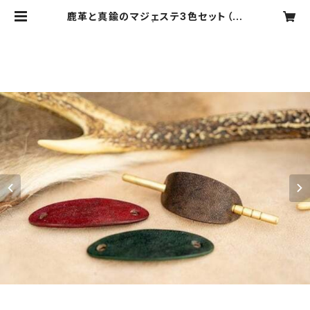
鹿革と真鍮のマジェステ3色セット（ヘ
アアクセサリー） | JHCD 日本狩猟
文化開発