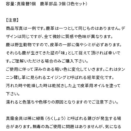
容量：真鍮簪1個 鹿革部品 3個（3色セット）
【注意】
商品写真は一例です。鹿革は一つとして同じものはありません。デ
ザインは同じですが、全て微妙に質感や色味が異なります。
鹿は野生動物ですので、皮革の一部に傷やシミが必ずあります。
それらも鹿が生きてきた証の「味」として捉えて頂ければ幸いで
す。ご理解いただける場合のみご購入下さい。
ご使用に伴って深みのある暗い色に変化していきます。これはタン
ニン鞣し革に見られるエイジングと呼ばれる経年変化です。
汚れた時や乾燥した時は乾拭きした上で皮革用オイルを塗って
下さい。
濡れると色落ちや色移りの原因となりますのでご注意下さい。
真鍮金具は稀に緑青（ろくしょう）と呼ばれる錆びが発生する場
合があります。無毒の為ご使用に問題はありませんが、気になる