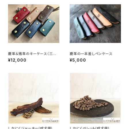
鹿革＆猪革のキーケース（三つ
鹿革の一本差しペンケース
折り式）
¥12,000
¥5,000
しかにくジャーキー(成犬用)
しかにくペレット(成犬用)