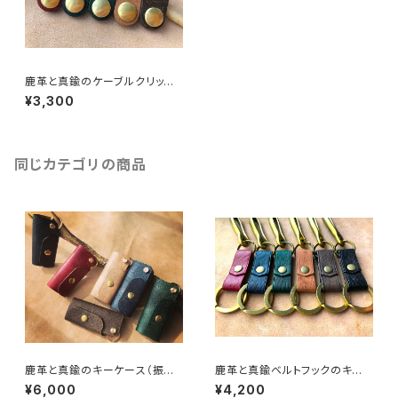
鹿革と真鍮のケーブルクリップ
（5色セット）
¥3,300
同じカテゴリの商品
鹿革と真鍮のキーケース（振り
鹿革と真鍮ベルトフックのキー
出し式）
ホルダー
¥6,000
¥4,200