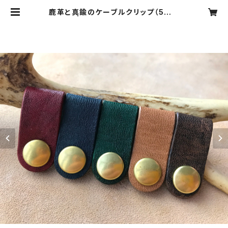
鹿革と真鍮のケーブルクリップ（5色セ
ット） | JHCD 日本狩猟文化開発