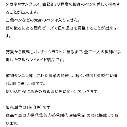
メガネやサングラス、直径8ミリ程度の細身のペンを差して携帯す
ることが出来ます。
三色ペンなどの太身のペンは入りません。
首の後ろにある鹿角ビーズで紐の長さを調整することが出来ま
す。
狩猟から皮鞣し、レザークラフトに至るまで、全て一人の猟師が手
掛けたフルハンドメイド製品です。
植物タンニン鞣しされた鹿革の特徴は、軽く、強度と柔軟性に優
れ、肌に優しい事です。
使い込む程に深みのある渋い色に変化していきます。
販売単位は1個（1色）です。
商品写真は①黒②焦茶③茶④紺⑤深緑⑥赤 の順に掲載してお
ります。