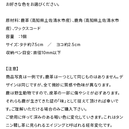
お好きな色をお選びください。
原材料：鹿革（高知県土佐清水市産）、鹿角（高知県土佐清水市
産）、ワックスコード
容量 ：1個
サイズ：タテ約7.5cm ／ ヨコ約2.5cm
収納ペン目安：直径10mm以下
【注意】
商品写真は一例です。鹿革は一つとして同じものはありません。デ
ザインは同じですが、全て微妙に質感や色味が異なります。
鹿は野生動物ですので、皮革の一部に傷やシミが必ずあります。
それらも鹿が生きてきた証の「味」として捉えて頂ければ幸いで
す。ご理解いただける場合のみご購入下さい。
ご使用に伴って深みのある暗い色に変化していきます。これはタン
ニン鞣し革に見られるエイジングと呼ばれる経年変化です。