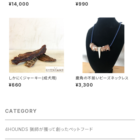
プ付
¥14,000
¥990
しかにくジャーキー(成犬用)
鹿角の不揃いビーズネックレス
¥660
¥3,300
CATEGORY
4HOUNDS 猟師が獲って創ったペットフード