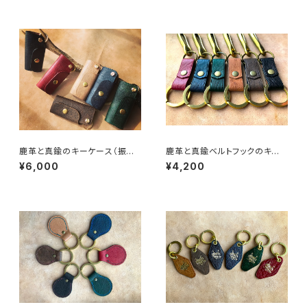
鹿革と真鍮のキーケース（振り
鹿革と真鍮ベルトフックのキー
出し式）
ホルダー
¥6,000
¥4,200